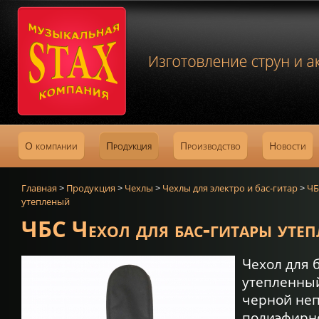
О компании
Продукция
Производство
Новости
Главная
>
Продукция
>
Чехлы
>
Чехлы для электро и бас-гитар
>
ЧБ
утепленый
ЧБС Чехол для бас-гитары уте
Чехол для 
утепленный
черной не
полиэфирно