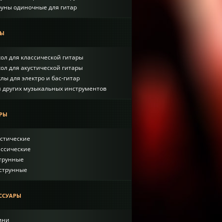
руны одиночные для гитар
лы
ол для классической гитары
ол для акустической гитары
лы для электро и бас-гитар
я других музыкальных инструментов
ры
устические
ассические
струнные
-струнные
ссуары
мни