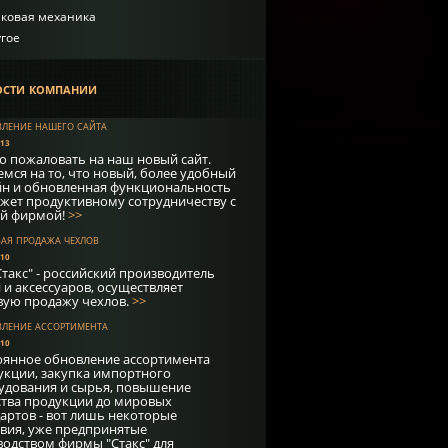
лковая механика
гое
сти компании
ление нашего сайта
013
о пожаловать на наш новый сайт.
мся на то, что новый, более удобный
йн и обновленная функциональность
жет продуктивному сотрудничеству с
й фирмой!
>>
ая продажа чехлов
010
такс" - российский производитель
 и аксессуаров, осуществляет
вую продажу чехлов.
>>
ление ассортимента
010
оянное обновление ассортимента
укции, закупка импортного
удования и сырья, повышение
ства продукции до мировых
дартов - вот лишь некоторые
твия, уже предпринятые
водством фирмы "Стакс" для