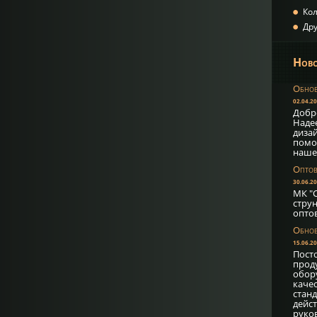
Ко
Дру
Ново
Обнов
02.04.2
Добр
Надее
диза
помо
наше
Оптов
30.06.2
МК "С
струн
опто
Обнов
15.06.2
Пост
прод
обор
каче
стан
дейс
руко