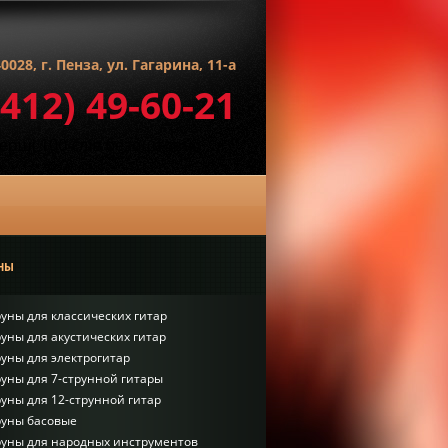
0028, г. Пенза, ул. Гагарина, 11-а
8412) 49-60-21
ны
уны для классических гитар
уны для акустических гитар
уны для электрогитар
уны для 7-струнной гитары
уны для 12-струнной гитар
руны басовые
руны для народных инструментов