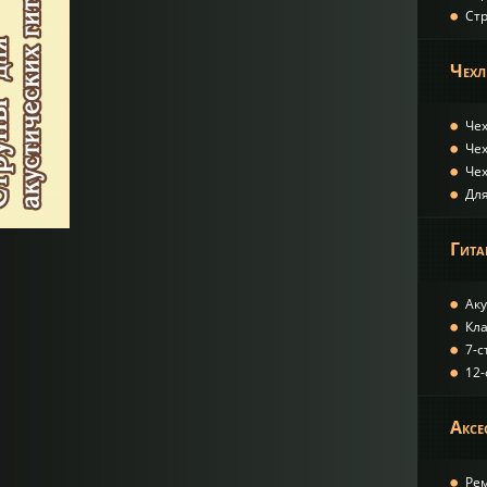
Ст
Чех
Чех
Чех
Чех
Дл
Гита
Ак
Кл
7-
12
Аксе
Ре