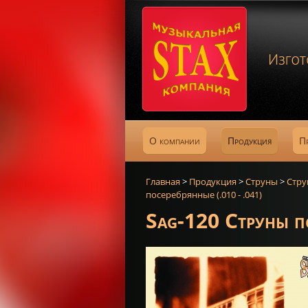
О компании
Продукция
П
Главная
>
Продукция
>
Струны
>
Стру
посеребрянные (.010 - .041)
Sag-120 Струны по