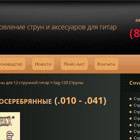
44
(
роизводство
Новости
Прайс-лист
Контакты
Стру
ны для 12-струнной гитар
>
Sag-120 Струны
серебрянные (.010 - .041)
Стр
Стр
Стр
Стр
Стр
Ст
Ст