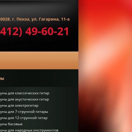
0028, г. Пенза, ул. Гагарина, 11-а
8412) 49-60-21
ны
уны для классических гитар
уны для акустических гитар
уны для электрогитар
уны для 7-струнной гитары
уны для 12-струнной гитар
руны басовые
руны для народных инструментов