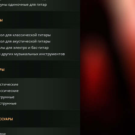
руны одиночные для гитар
лы
ол для классической гитары
ол для акустической гитары
лы для электро и бас-гитар
я других музыкальных инструментов
ры
устические
ассические
струнные
-струнные
ссуары
мни