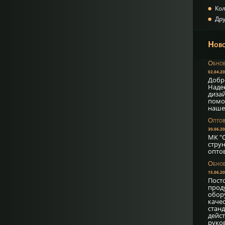
Ко
Дру
Ново
Обнов
02.04.2
Добр
Надее
диза
помо
наше
Оптов
30.06.2
МК "С
струн
опто
Обнов
15.06.2
Пост
прод
обор
каче
стан
дейс
руко