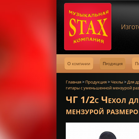
О компании
Продукция
П
Главная
>
Продукция
>
Чехлы
>
Для д
гитары с уменьшенной мензурой ра
ЧГ 1/2c Чехол дл
мензурой размеро