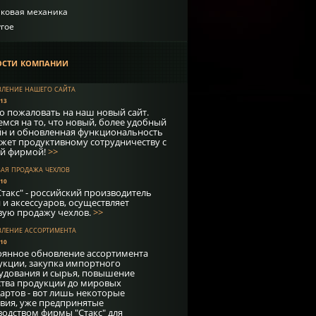
лковая механика
гое
сти компании
ление нашего сайта
013
о пожаловать на наш новый сайт.
мся на то, что новый, более удобный
йн и обновленная функциональность
жет продуктивному сотрудничеству с
й фирмой!
>>
ая продажа чехлов
010
такс" - российский производитель
 и аксессуаров, осуществляет
вую продажу чехлов.
>>
ление ассортимента
010
оянное обновление ассортимента
укции, закупка импортного
удования и сырья, повышение
ства продукции до мировых
дартов - вот лишь некоторые
твия, уже предпринятые
водством фирмы "Стакс" для