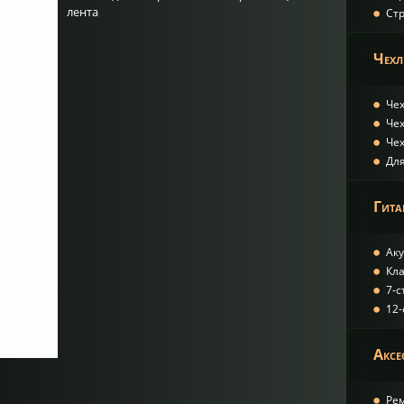
лента
Ст
Чех
Чех
Чех
Чех
Дл
Гита
Ак
Кл
7-
12
Аксе
Ре