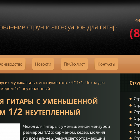
44
(
роизводство
Новости
Прайс-лист
Контакты
Стру
ругих музыкальных инструментов
>
ЧГ 1/2c Чехол для
змером 1/2 неутепленный
я гитары с уменьшенной
Стр
Стр
м 1/2 неутепленный
Стр
Стр
Стр
Чехол для гитары с уменьшенной мензурой
Ст
размером 1/2 :с карманом, кедер, молния
по всей длине,2 ремня,светоотражающий
Ст